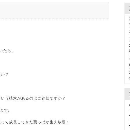
いたら、
んか？
という植木があるのはご存知ですか？
きます。
張って成長してきた葉っぱが生え放題！