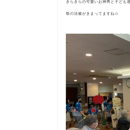
きらきらの可愛いお神輿と子ども
祭の法被がきまってますね☆