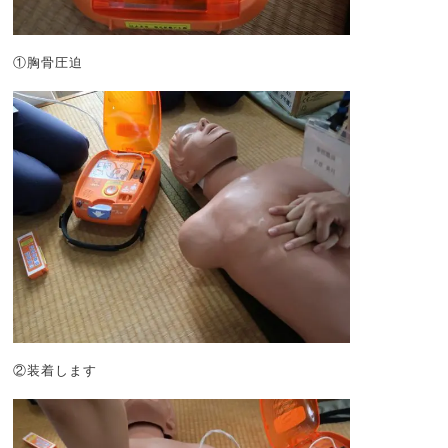
①胸骨圧迫
②装着します